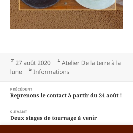
Publié
Auteur
27 août 2020
Atelier De la terre à la
le
Catégories
lune
Informations
Navigation
PRÉCÉDENT
de
Reprenons le contact à partir du 24 août !
Article
l’article
précédent :
SUIVANT
Deux stages de tournage à venir
Article
suivant :
Mentions Légales