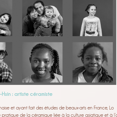
Hsin : artiste céramiste
naise et ayant fait des études de beaux-arts en France, Lo
pratique de la céramique liée à la culture asiatique et à l’a