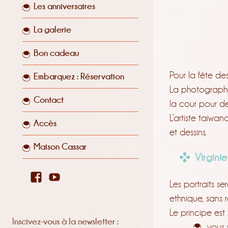
Les anniversaires
La galerie
Bon cadeau
Pour la fête de
Embarquez : Réservation
La photographe 
Contact
la cour pour des
L’artiste taiwa
Accès
et dessins.
Maison Cassar
Virgin
Facebook
YouTube
Les portraits se
ethnique, sans 
Le principe est 
Inscivez-vous à la newsletter :
vous 