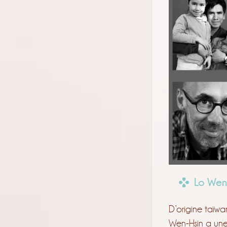
Lo Wen-
D’origine taïwa
Wen-Hsin a une 