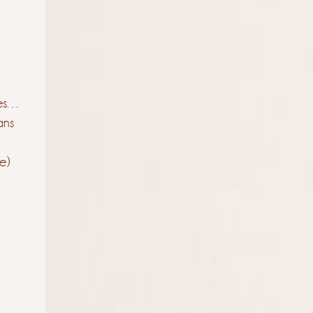
stes…
ans
e)