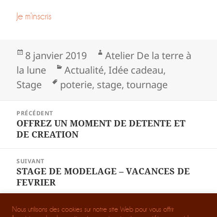
Je m’inscris
Publié
Auteur
8 janvier 2019
Atelier De la terre à
le
Catégories
la lune
Actualité
,
Idée cadeau
,
Mots-
Stage
poterie
,
stage
,
tournage
clés
Navigation
PRÉCÉDENT
de
OFFREZ UN MOMENT DE DETENTE ET
Article
DE CREATION
l’article
précédent :
SUIVANT
STAGE DE MODELAGE – VACANCES DE
Article
FEVRIER
suivant :
Mentions Légales
Nous utilisons des cookies sur notre site Web pour vous offrir
Téléchargez les règles de vie à l'atelier