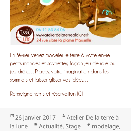
En février, venez modeler le terre à votre envie,
petits mondes et saynettes, façon jeu de rôle ou
jeu drôle…Placez votre imagination dans les
sommets et laisser glisser vos idées…
Renseignements et réservation ICI
Publié
Auteur
26 janvier 2017
Atelier De la terre à
le
Catégories
Mots-
la lune
Actualité
,
Stage
modelage
,