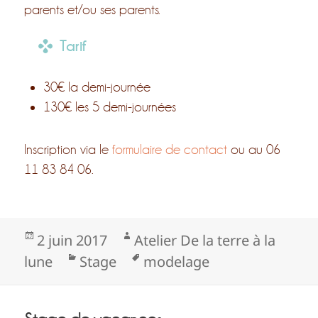
parents et/ou ses parents.
Tarif
30€ la demi-journée
130€ les 5 demi-journées
Inscription via le
formulaire de contact
ou au 06
11 83 84 06.
Publié
Auteur
2 juin 2017
Atelier De la terre à la
le
Catégories
Mots-
lune
Stage
modelage
clés