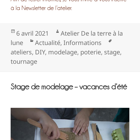
à la Newsletter de l’atelier.
Publié
Auteur
6 avril 2021
Atelier De la terre à la
le
Catégories
Mots-
lune
Actualité
,
Informations
clés
ateliers
,
DIY
,
modelage
,
poterie
,
stage
,
tournage
Stage de modelage – vacances d’été