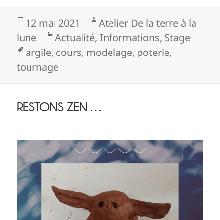
Publié
Auteur
12 mai 2021
Atelier De la terre à la
le
Catégories
lune
Actualité
,
Informations
,
Stage
Mots-
argile
,
cours
,
modelage
,
poterie
,
clés
tournage
RESTONS ZEN …