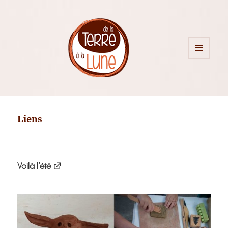
MENU
ET
WIDGETS
Liens
Voilà l’été