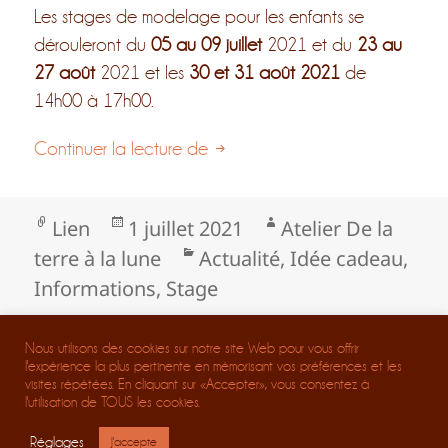
Les stages de modelage pour les enfants se
dérouleront du
05 au 09 juillet
2021 et du
23 au
27 août
2021 et les
30 et 31 août 2021
de
14h00 à 17h00.
Voilà l’été
Continuer la lecture de
Format
Publié
Auteur
Lien
1 juillet 2021
Atelier De la
le
Catégories
terre à la lune
Actualité
,
Idée cadeau
,
Informations
,
Stage
Mentions Légales
Nous utilisons des cookies sur notre site Web pour vous offrir
Téléchargez les règles de vie à l'atelier
l'expérience la plus pertinente en mémorisant vos préférences et les
visites répétées. En cliquant sur «Accepter», vous consentez à
l'utilisation de TOUS les cookies.
Réalisation Virginie Dardenne
Réglages
J'accepte
Crédits photos © verdisima.com