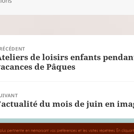
ions
n
RÉCÉDENT
teliers de loisirs enfants pendan
ticle
vacances de Pâques
récédent :
UIVANT
’actualité du mois de juin en ima
ticle
ivant :
 plus pertinente en mémorisant vos préférences et les visites répétées. En cliquant
Téléchargez les règles de vie à l'atelier