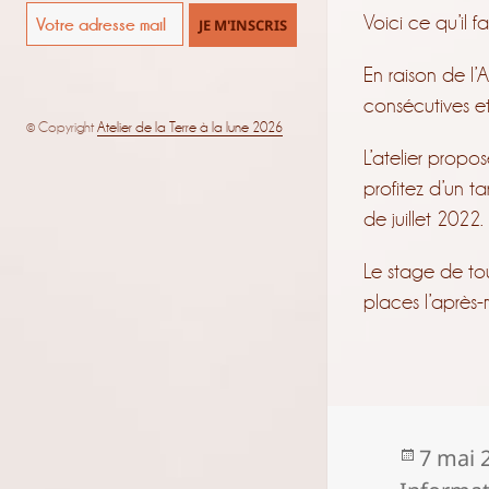
Voici ce qu’il fa
En raison de l’
consécutives e
© Copyright
Atelier de la Terre à la lune 2026
L’atelier propo
profitez d’un t
de juillet 2022.
Le stage de tou
places l’après-
Publié
7 mai 