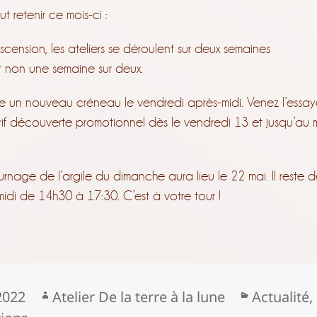
ut retenir ce mois-ci :
Ascension, les ateliers se déroulent sur deux semaines
t non une semaine sur deux.
se un nouveau créneau le vendredi après-midi. Venez l’essay
arif découverte promotionnel dès le vendredi 13 et jusqu’au 
rnage de l’argile du dimanche aura lieu le 22 mai. Il reste d
midi de 14h30 à 17:30. C’est à votre tour !
Auteur
Catégorie
2022
Atelier De la terre à la lune
Actualité
,