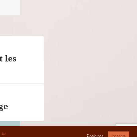
t les
ge
 sur
Réglages
J'accepte